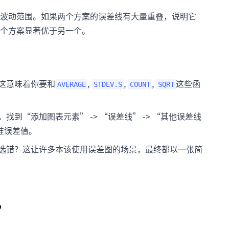
波动范围。如果两个方案的误差线有大量重叠，说明它
个方案显著优于另一个。
这意味着你要和
,
,
,
这些函
AVERAGE
STDEV.S
COUNT
SQRT
到“添加图表元素” -> “误差线” -> “其他误差线
准误差值。
选错？这让许多本该使用误差图的场景，最终都以一张简
？