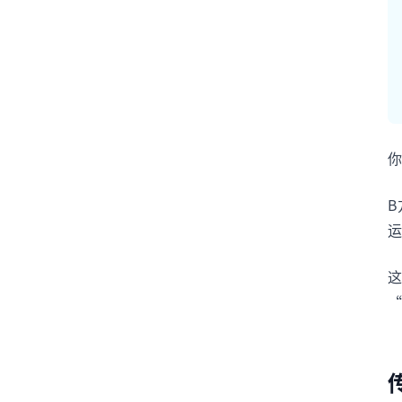
你
B
运
这
“