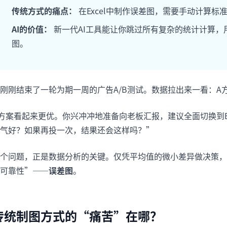
项目
快速入门
传统方式的痛点：
在Excel中制作误差图，需要手动计算
管理里程碑、负责人、交付和进度。
帮助新用户和团队快速上手。
AI的价值：
新一代AI工具能让你跳过所有复杂的统计计算，
图。
分析
用于看板、KPI复盘和经营分析。
刚刚结束了一轮为期一周的广告A/B测试。数据拉出来一看：A方案
方案看起来更优。你兴冲冲地准备向老板汇报，建议全面切换到B
气好？如果再投一次，结果还会这样吗？”
个问题，正是数据分析的关键。仅凭平均值的微小差异做决策，
可靠性”——
误差图
。
传统制图方式的“痛苦”在哪？