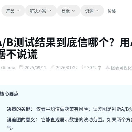
产品
解决方案
模板
资源
价格
A/B测试结果到底信哪个？用
全部
博客
据不说谎
浏览全部可直接使用的表格模板。
获取产品更新、案例和工作流灵感。
财务
新手指南
Gianna
2025/09/12
2026/01/22
3072
字
图表可视化
覆盖预算、预测、报表和财务分析。
面向真实表格工作的分步教程。
运营
帮助文档
核心要点
用于跟踪流程、协作、计划与执行。
查看产品文档、配置和使用说明。
决策的关键：
仅看平均值做决策有风险；误差图是判断A/B
销售
提示词库
误差图的意义：
它能直观展示数据的波动范围。如果两个方
支持销售管道、目标、预测和营收跟踪。
用于分析、报表和清洗的实用提示词。
气。