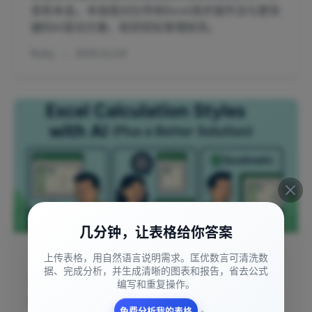
息和本金。本指南对比传统Excel逐步操作法与更快
捷的AI驱动方案，助您轻松管理财务。
Ruby
•
2025/11/14
几分钟，让表格给你答案
上传表格，用自然语言说明需求。匡优数言可清洗数
Excel操作
据、完成分析，并生成清晰的图表和报告，省去公式
如何用AI自动化Excel计算样式（及更优
编写和重复操作。
解决方案）
免费分析我的表格