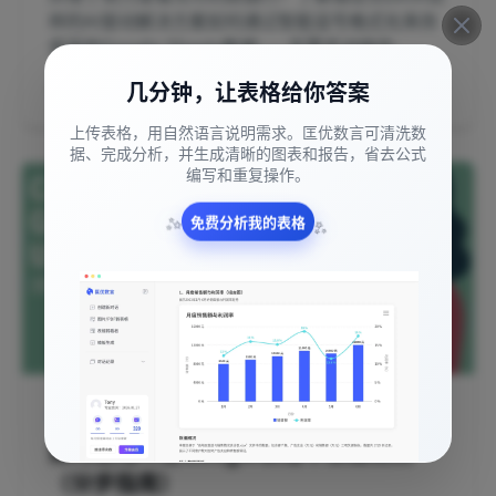
样的AI驱动解决方案如何通过智能逗号格式化来改
变您的Google Sheets数据——无需手动操作。
几分钟，让表格给你答案
Gianna
•
2025/08/06
上传表格，用自然语言说明需求。匡优数言可清洗数
据、完成分析，并生成清晰的图表和报告，省去公式
编写和重复操作。
免费分析我的表格
✨
✨
Excel操作
如何使用AI在Google表格中添加日历
（分步指南）