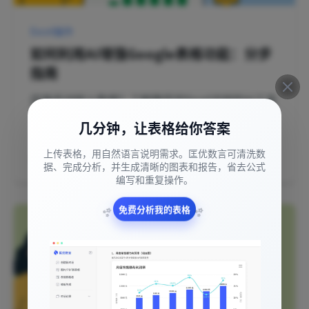
Excel操作
如何利用AI增强Google表格功能：分步
指南
厌倦手动输入数据？了解像匡优Excel这样的AI工具
如何自动化您的Google Sheets任务，节省数小时
几分钟，让表格给你答案
工作时间，同时提高准确性。
上传表格，用自然语言说明需求。匡优数言可清洗数
Gianna
•
2025/08/07
据、完成分析，并生成清晰的图表和报告，省去公式
编写和重复操作。
免费分析我的表格
✨
✨