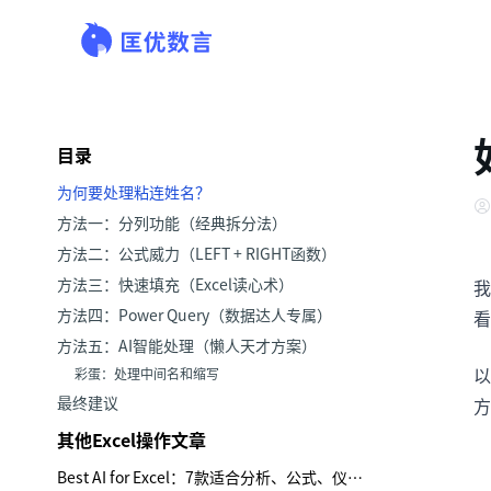
目录
为何要处理粘连姓名？
方法一：分列功能（经典拆分法）
方法二：公式威力（LEFT + RIGHT函数）
方法三：快速填充（Excel读心术）
我
方法四：Power Query（数据达人专属）
看
方法五：AI智能处理（懒人天才方案）
以
彩蛋：处理中间名和缩写
最终建议
方
其他Excel操作文章
Best AI for Excel：7款适合分析、公式、仪表板与报告的工具