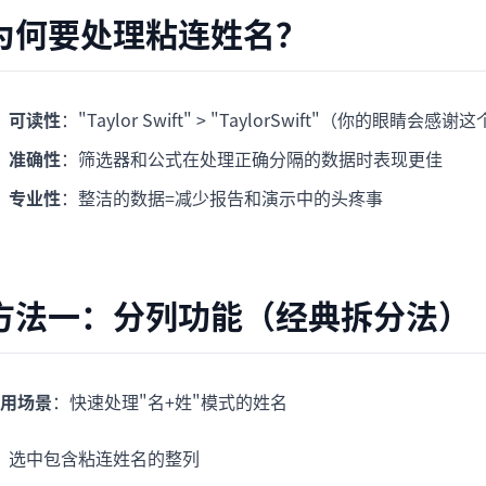
项目
快速入门
为何要处理粘连姓名？
管理里程碑、负责人、交付和进度。
帮助新用户和团队快速上手。
分析
可读性
："Taylor Swift" > "TaylorSwift"（你的眼睛会感
用于看板、KPI复盘和经营分析。
准确性
：筛选器和公式在处理正确分隔的数据时表现更佳
专业性
：整洁的数据=减少报告和演示中的头疼事
方法一：分列功能（经典拆分法）
用场景
：快速处理"名+姓"模式的姓名
选中包含粘连姓名的整列