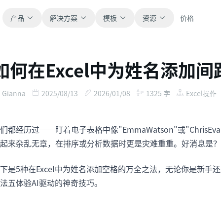
产品
解决方案
模板
资源
价格
如何在Excel中为姓名添加
全部
博客
浏览全部可直接使用的表格模板。
获取产品更新、案例和工作流灵感。
Gianna
2025/08/13
2026/01/08
1325
字
Excel操作
财务
新手指南
覆盖预算、预测、报表和财务分析。
面向真实表格工作的分步教程。
们都经历过——盯着电子表格中像"EmmaWatson"或"Chri
起来杂乱无章，在排序或分析数据时更是灾难重重。好消息是？
运营
帮助文档
用于跟踪流程、协作、计划与执行。
查看产品文档、配置和使用说明。
下是5种在Excel中为姓名添加空格的万全之法，无论你是新
法五体验AI驱动的神奇技巧。
销售
提示词库
支持销售管道、目标、预测和营收跟踪。
用于分析、报表和清洗的实用提示词。