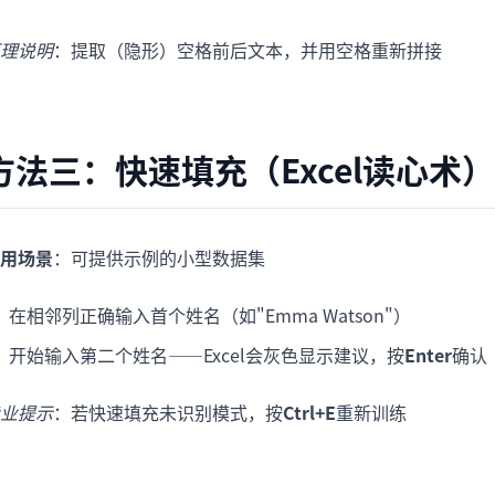
理说明
：提取（隐形）空格前后文本，并用空格重新拼接
方法三：快速填充（Excel读心术）
用场景
：可提供示例的小型数据集
在相邻列正确输入首个姓名（如"Emma Watson"）
开始输入第二个姓名——Excel会灰色显示建议，按
Enter
确认
业提示
：若快速填充未识别模式，按
Ctrl+E
重新训练