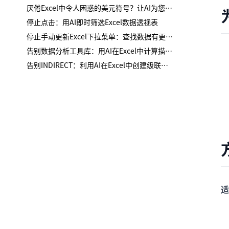
厌倦Excel中令人困惑的美元符号？让AI为您处理混合引用
停止点击：用AI即时筛选Excel数据透视表
停止手动更新Excel下拉菜单：查找数据有更智能的方法
告别数据分析工具库：用AI在Excel中计算描述性统计
告别INDIRECT：利用AI在Excel中创建级联下拉列表
适