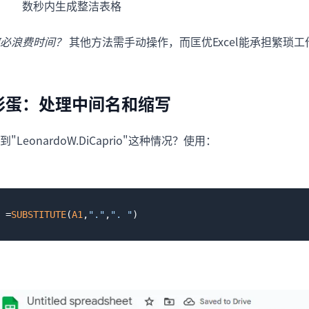
数秒内生成整洁表格
必浪费时间？
其他方法需手动操作，而匡优Excel能承担繁琐
彩蛋：处理中间名和缩写
到"LeonardoW.DiCaprio"这种情况？使用：
=
SUBSTITUTE
(
A1
,
"."
,
". "