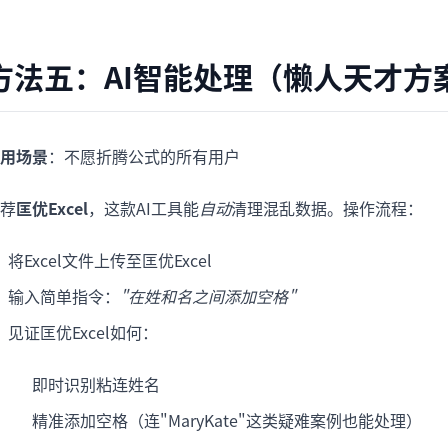
方法五：AI智能处理（懒人天才方
用场景
：不愿折腾公式的所有用户
荐
匡优Excel
，这款AI工具能
自动
清理混乱数据。操作流程：
将Excel文件上传至匡优Excel
输入简单指令：
"在姓和名之间添加空格"
见证匡优Excel如何：
即时识别粘连姓名
精准添加空格（连"MaryKate"这类疑难案例也能处理）