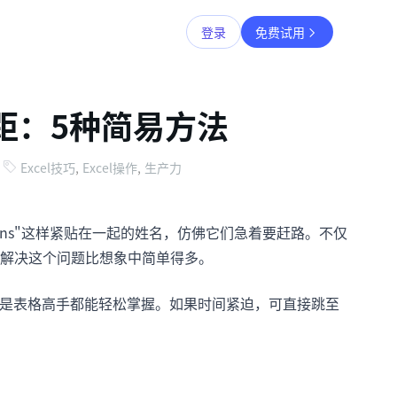
登录
免费试用
间距：5种简易方法
Excel技巧
,
Excel操作
,
生产力
sEvans"这样紧贴在一起的姓名，仿佛它们急着要赶路。不仅
解决这个问题比想象中简单得多。
手还是表格高手都能轻松掌握。如果时间紧迫，可直接跳至