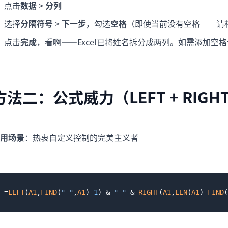
点击
数据
>
分列
选择
分隔符号
>
下一步
，勾选
空格
（即使当前没有空格——请
点击
完成
，看啊——Excel已将姓名拆分成两列。如需添加空
方法二：公式威力（LEFT + RIG
用场景
：热衷自定义控制的完美主义者
=
LEFT
(
A1
,
FIND
(
" "
,
A1
)-
1
) & 
" "
 & 
RIGHT
(
A1
,
LEN
(
A1
)-
FIND
(