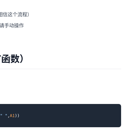
相信这个流程）
格请手动操作
HT函数）
" "
,
A1