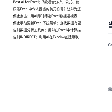
Best AI for Excel：7款适合分析、公式、仪表板与报告的工具
厌倦Excel中令人困惑的美元符号？让AI为您处理混合引用
停止点击：用AI即时筛选Excel数据透视表
停止手动更新Excel下拉菜单：查找数据有更智能的方法
告别数据分析工具库：用AI在Excel中计算描述性统计
告别INDIRECT：利用AI在Excel中创建级联下拉列表
G
最