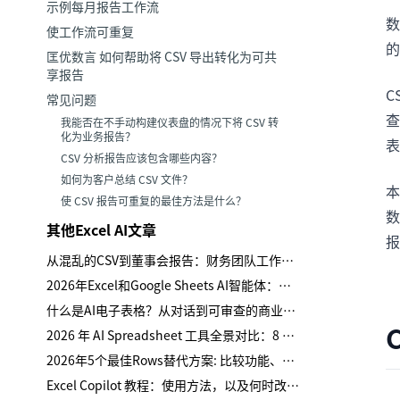
示例每月报告工作流
数
使工作流可重复
的
匡优数言 如何帮助将 CSV 导出转化为可共
享报告
C
常见问题
查
我能否在不手动构建仪表盘的情况下将 CSV 转
化为业务报告？
CSV 分析报告应该包含哪些内容？
如何为客户总结 CSV 文件？
本
使 CSV 报告可重复的最佳方法是什么？
数
其他Excel AI文章
报
从混乱的CSV到董事会报告：财务团队工作流程
2026年Excel和Google Sheets AI智能体：真实测试、失败案例及购买指南
什么是AI电子表格？从对话到可审查的商业报告
2026 年 AI Spreadsheet 工具全景对比：8 个工具怎么选
2026年5个最佳Rows替代方案: 比较功能、适配性与权衡
Excel Copilot 教程：使用方法，以及何时改用匡优数言