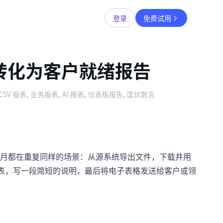
登录
免费试用
件转化为客户就绪报告
CSV 报表
,
业务报表
,
AI 报表
,
仪表板报告
,
匡优数言
月都在重复同样的场景：从源系统导出文件，下载并用
透视表，写一段简短的说明，最后将电子表格发送给客户或领