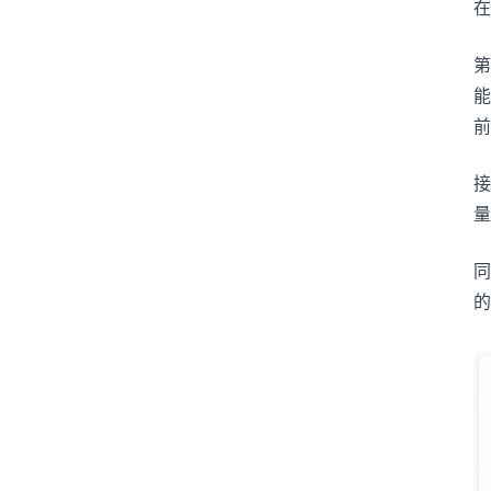
在
第
能
前
接
量
同
的