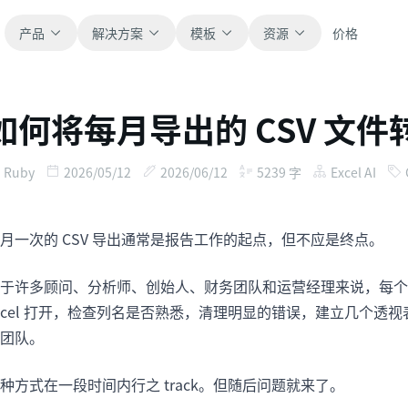
产品
解决方案
模板
资源
价格
如何将每月导出的 CSV 文
全部
博客
浏览全部可直接使用的表格模板。
获取产品更新、案例和工作流灵感。
Ruby
2026/05/12
2026/06/12
5239
字
Excel AI
财务
新手指南
覆盖预算、预测、报表和财务分析。
面向真实表格工作的分步教程。
月一次的 CSV 导出通常是报告工作的起点，但不应是终点。
运营
帮助文档
于许多顾问、分析师、创始人、财务团队和运营经理来说，每个
用于跟踪流程、协作、计划与执行。
查看产品文档、配置和使用说明。
xcel 打开，检查列名是否熟悉，清理明显的错误，建立几个
团队。
销售
提示词库
支持销售管道、目标、预测和营收跟踪。
用于分析、报表和清洗的实用提示词。
种方式在一段时间内行之 track。但随后问题就来了。