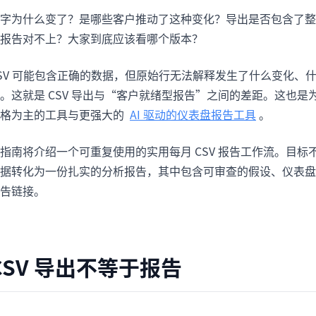
项目
快速入门
字为什么变了？是哪些客户推动了这种变化？导出是否包含了整
管理里程碑、负责人、交付和进度。
帮助新用户和团队快速上手。
报告对不上？大家到底应该看哪个版本？
分析
SV 可能包含正确的数据，但原始行无法解释发生了什么变化、
用于看板、KPI复盘和经营分析。
。这就是 CSV 导出与“客户就绪型报告”之间的差距。这也
表格为主的工具与更强大的
AI 驱动的仪表盘报告工具
。
指南将介绍一个可重复使用的实用每月 CSV 报告工作流。目
据转化为一份扎实的分析报告，其中包含可审查的假设、仪表盘
告链接。
CSV 导出不等于报告