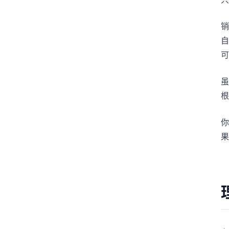
销
自
可
虽
根
你
果