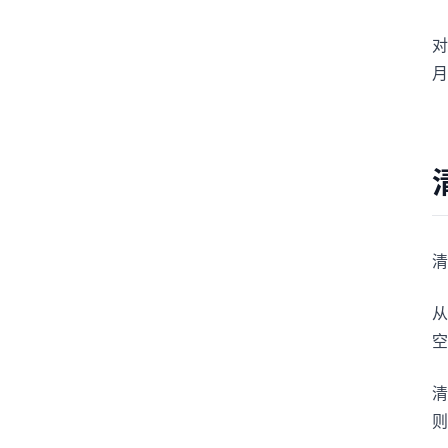
对
月
清
从
空
清
则