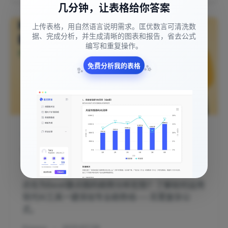
几分钟，让表格给你答案
上传表格，用自然语言说明需求。匡优数言可清洗数
据、完成分析，并生成清晰的图表和报告，省去公式
编写和重复操作。
✨
✨
免费分析我的表格
Excel操作
如何在Excel中添加最佳拟合线（使用AI
的智能方法）
还在为Excel散点图的趋势分析犯愁？了解如何运用
现代AI工具一键添加专业趋势线——无需复杂公
式。