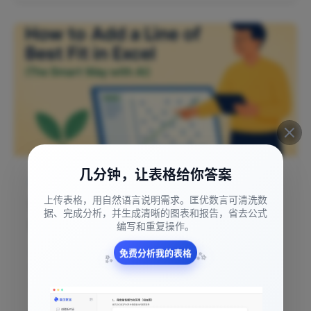
几分钟，让表格给你答案
Excel操作
上传表格，用自然语言说明需求。匡优数言可清洗数
如何在Excel中添加最佳拟合线（使用AI
据、完成分析，并生成清晰的图表和报告，省去公式
的智能方法）
编写和重复操作。
还在为Excel散点图的趋势分析犯愁？了解如何运用
✨
免费分析我的表格
✨
现代AI工具一键添加专业趋势线——无需复杂公
式。
Gianna
•
2025/07/28