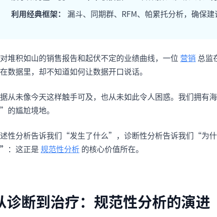
项目
快速入门
利用经典框架：
漏斗、同期群、RFM、帕累托分析，确保建
管理里程碑、负责人、交付和进度。
帮助新用户和团队快速上手。
分析
对堆积如山的销售报告和起伏不定的业绩曲线，一位
营销
总监
用于看板、KPI复盘和经营分析。
在数据里，却不知道如何让数据开口说话。
据从未像今天这样触手可及，也从未如此令人困惑。我们拥有海
”的尴尬境地。
描述性分析告诉我们“发生了什么”，诊断性分析告诉我们“为
”
：这正是
规范性分析
的核心价值所在。
从诊断到治疗：规范性分析的演进