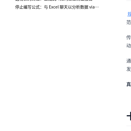
停止编写公式：与 Excel 聊天以分析数据 via 匡优数言 AI
范
传
动
通
发
真