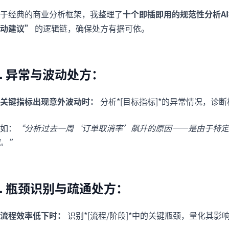
于经典的商业分析框架，我整理了
十个即插即用的规范性分析A
动建议”
的逻辑链，确保处方有据可依。
1. 异常与波动处方：
关键指标出现意外波动时：
分析*[目标指标]*的异常情况，诊
如：
“分析过去一周‘订单取消率’飙升的原因——是由于特定
。”
2. 瓶颈识别与疏通处方：
流程效率低下时：
识别*[流程/阶段]*中的关键瓶颈，量化其