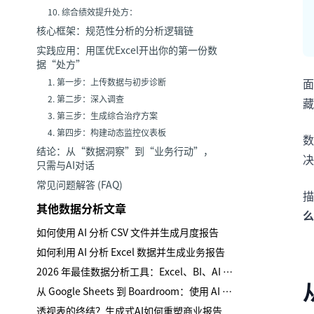
10. 综合绩效提升处方：
核心框架：规范性分析的分析逻辑链
实践应用：用匡优Excel开出你的第一份数
据“处方”
面
1. 第一步：上传数据与初步诊断
2. 第二步：深入调查
藏
3. 第三步：生成综合治疗方案
4. 第四步：构建动态监控仪表板
数
结论：从“数据洞察”到“业务行动”，
决
只需与AI对话
常见问题解答 (FAQ)
其他数据分析文章
么
如何使用 AI 分析 CSV 文件并生成月度报告
如何利用 AI 分析 Excel 数据并生成业务报告
2026 年最佳数据分析工具：Excel、BI、AI 及电子表格工具对比
从 Google Sheets 到 Boardroom：使用 AI 自动化跨平台数据分析
透视表的终结？生成式AI如何重塑商业报告