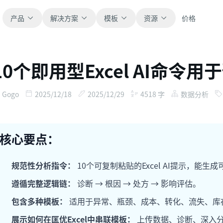
产品
解决方案
模板
资源
价格
10个即用型Excel AI命
全部
博客
浏览全部可直接使用的表格模板。
获取产品更新、案例和工作流灵感。
Gogo
2025/12/18
2025/12/29
4518
字
数据分析
财务
新手指南
覆盖预算、预测、报表和财务分析。
面向真实表格工作的分步教程。
核心要点：
运营
帮助文档
用于跟踪流程、协作、计划与执行。
查看产品文档、配置和使用说明。
规范性分析指令：
10个可复制粘贴的Excel AI提示，能
遵循完整逻辑链：
诊断 → 根因 → 处方 → 影响评估。
销售
提示词库
包含多种模板：
适用于异常、瓶颈、成本、转化、流失、库
支持销售管道、目标、预测和营收跟踪。
用于分析、报表和清洗的实用提示词。
展示如何在匡优Excel中串联模板：
上传数据、诊断、深入