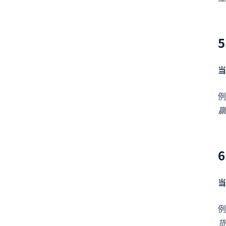
当
例
赢
当
例
货