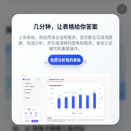
几分钟，让表格给你答案
猜你喜欢
上传表格，用自然语言说明需求。匡优数言可清洗数
据、完成分析，并生成清晰的图表和报告，省去公式
编写和重复操作。
✨
免费分析我的表格
✨
数据分析
2026 年最佳数据分析工具：Excel、
BI、AI 及电子表格工具对比