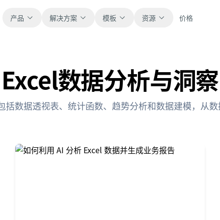
产品
解决方案
模板
资源
价格
Excel数据分析与洞察
全部
博客
浏览全部可直接使用的表格模板。
获取产品更新、案例和工作流灵感。
术，包括数据透视表、统计函数、趋势分析和数据建模，从
财务
新手指南
覆盖预算、预测、报表和财务分析。
面向真实表格工作的分步教程。
运营
帮助文档
用于跟踪流程、协作、计划与执行。
查看产品文档、配置和使用说明。
销售
提示词库
支持销售管道、目标、预测和营收跟踪。
用于分析、报表和清洗的实用提示词。