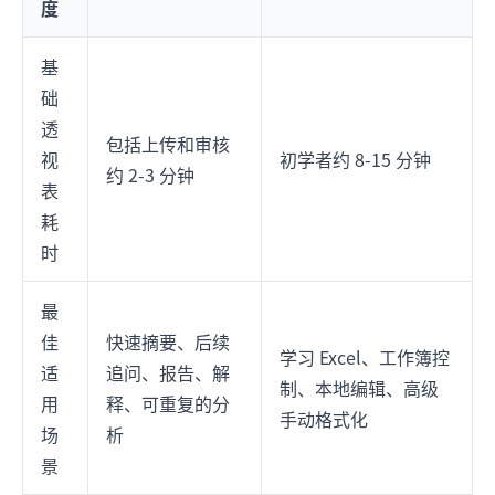
度
基
础
透
包括上传和审核
视
初学者约 8-15 分钟
约 2-3 分钟
表
耗
时
最
佳
快速摘要、后续
学习 Excel、工作簿控
适
追问、报告、解
制、本地编辑、高级
用
释、可重复的分
手动格式化
场
析
景