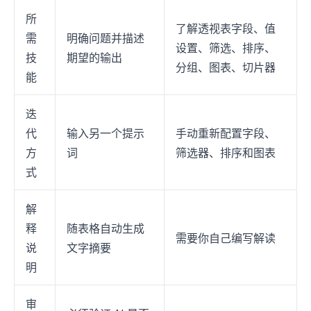
所
了解透视表字段、值
需
明确问题并描述
设置、筛选、排序、
技
期望的输出
分组、图表、切片器
能
迭
代
输入另一个提示
手动重新配置字段、
方
词
筛选器、排序和图表
式
解
释
随表格自动生成
需要你自己编写解读
说
文字摘要
明
审