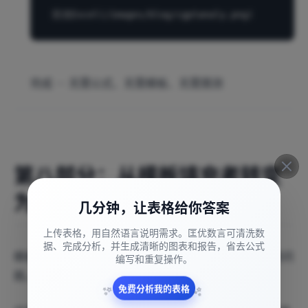
完成 — 无需公式、无需模板、无需猜测
第八部分：从模板填充者转变
为数据分析师
几分钟，让表格给你答案
上传表格，用自然语言说明需求。匡优数言可清洗数
据、完成分析，并生成清晰的图表和报告，省去公式
模板教会你如何遵循指令，而 AI 教会你如何提出更好的问
编写和重复操作。
题。
✨
免费分析我的表格
✨