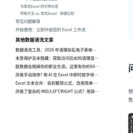
与匡优Excel 的示例对话
传统方法 vs. 匡优Excel：快速比较
常见问题解答
开始使用：立即升级您的 Excel 工作流
其他数据清洗文章
数据清洗工具：2026 年清理杂乱电子表格的 12 款最佳选择
未受保护且未隐藏：获取访问后如何清理混乱数据
脏数据会毁掉你的职业生涯。这里有你的60秒恢复计划。
厌倦手动排序? 用 AI 在 Excel 中即时按字母排序
Excel 文本合并：告别繁琐公式，改用简单 AI 提示词
想
厌倦了复杂的 MID/LEFT/RIGHT 公式？用简单的语言拆分 Excel 文本
售