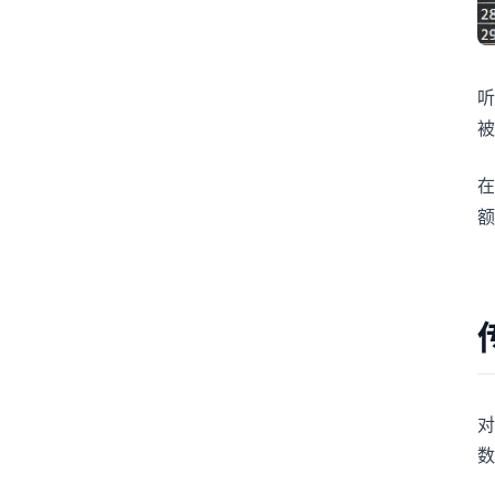
听
被
在
额
对
数