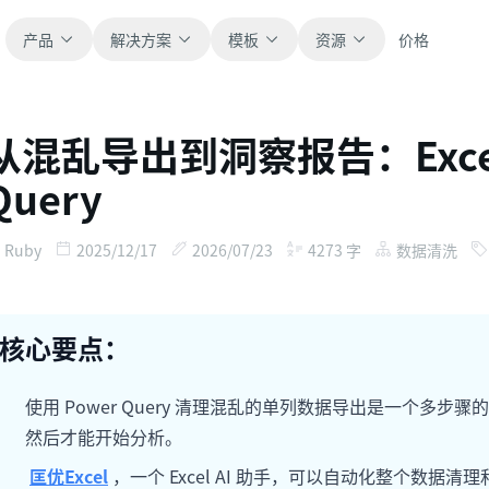
产品
解决方案
模板
资源
价格
从混乱导出到洞察报告：Excel
全部
博客
Query
浏览全部可直接使用的表格模板。
获取产品更新、案例和工作流灵感。
财务
新手指南
Ruby
2025/12/17
2026/07/23
4273
字
数据清洗
覆盖预算、预测、报表和财务分析。
面向真实表格工作的分步教程。
运营
帮助文档
核心要点：
用于跟踪流程、协作、计划与执行。
查看产品文档、配置和使用说明。
使用 Power Query 清理混乱的单列数据导出是一个多
销售
提示词库
然后才能开始分析。
支持销售管道、目标、预测和营收跟踪。
用于分析、报表和清洗的实用提示词。
匡优Excel
，一个 Excel AI 助手，可以自动化整个数