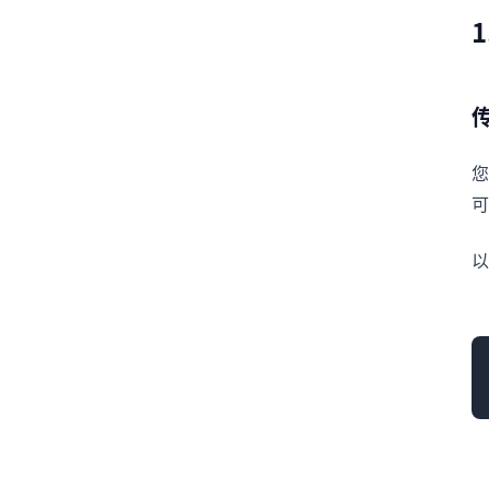
您
可
以