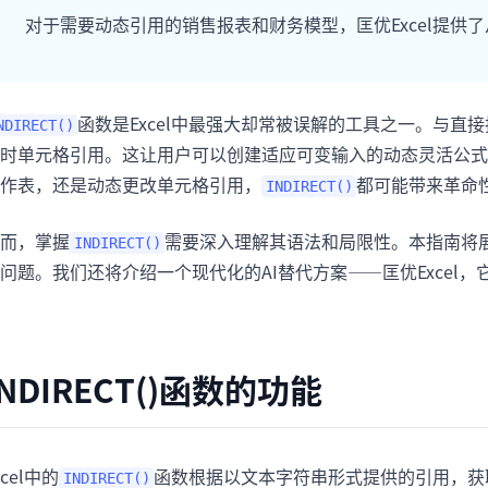
项目
快速入门
对于需要动态引用的销售报表和财务模型，匡优Excel提供
管理里程碑、负责人、交付和进度。
帮助新用户和团队快速上手。
分析
函数是Excel中最强大却常被误解的工具之一。与直
NDIRECT()
用于看板、KPI复盘和经营分析。
时单元格引用。这让用户可以创建适应可变输入的动态灵活公式
作表，还是动态更改单元格引用，
都可能带来革命
INDIRECT()
而，掌握
需要深入理解其语法和局限性。本指南将
INDIRECT()
问题。我们还将介绍一个现代化的AI替代方案——匡优Excel
INDIRECT()函数的功能
xcel中的
函数根据以文本字符串形式提供的引用，获
INDIRECT()