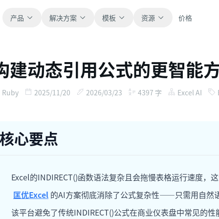
产品
解决方案
模板
资源
价格
构建动态引用公式的更智能
全部
博客
浏览全部可直接使用的表格模板。
获取产品更新、案例和工作流灵感。
Ruby
2025/11/20
2026/03/23
4397
字
Excel AI
财务
新手指南
覆盖预算、预测、报表和财务分析。
面向真实表格工作的分步教程。
核心要点
运营
帮助文档
用于跟踪流程、协作、计划与执行。
查看产品文档、配置和使用说明。
Excel的INDIRECT()函数语法复杂且会拖慢表格运行
销售
提示词库
匡优Excel
的AI方案彻底消除了公式复杂性——只需用自然
支持销售管道、目标、预测和营收跟踪。
用于分析、报表和清洗的实用提示词。
该平台避免了传统INDIRECT()公式在商业仪表盘中常见的