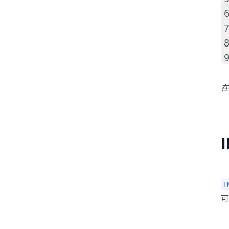
在
I
可