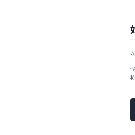
以
假
将