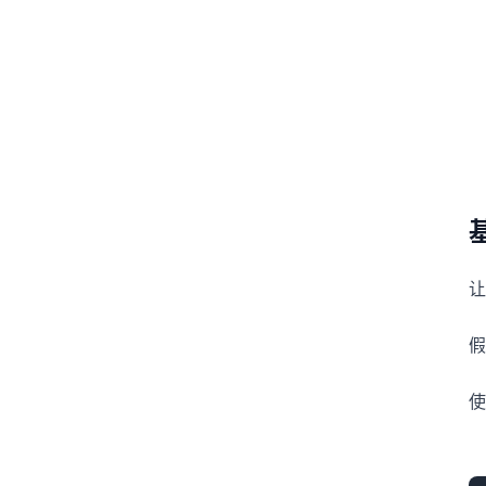
让
假
使