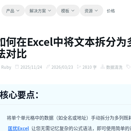
产品
解决方案
模板
资源
价格
如何在Excel中将文本拆分
全部
博客
法对比
浏览全部可直接使用的表格模板。
获取产品更新、案例和工作流灵感。
财务
新手指南
Ruby
2025/11/24
2026/03/23
2810
字
数据清洗
覆盖预算、预测、报表和财务分析。
面向真实表格工作的分步教程。
运营
帮助文档
核心要点：
用于跟踪流程、协作、计划与执行。
查看产品文档、配置和使用说明。
销售
提示词库
将单个单元格中的数据（如全名或地址）手动拆分为多列既
支持销售管道、目标、预测和营收跟踪。
用于分析、报表和清洗的实用提示词。
匡优Excel
让您无需记忆复杂的公式语法，即可使用简单的