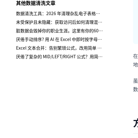
其他数据清洗文章
数据清洗工具：2026 年清理杂乱电子表格的 12 款最佳选择
未受保护且未隐藏：获取访问后如何清理混乱数据
脏数据会毁掉你的职业生涯。这里有你的60秒恢复计划。
厌倦手动排序? 用 AI 在 Excel 中即时按字母排序
Excel 文本合并：告别繁琐公式，改用简单 AI 提示词
在
厌倦了复杂的 MID/LEFT/RIGHT 公式？用简单的语言拆分 Excel 文本
地
虽
数