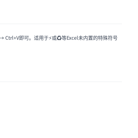
+C → Ctrl+V即可。适用于⚡或♻等Excel未内置的特殊符号