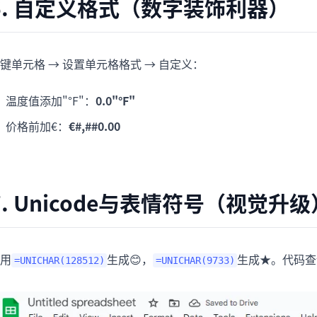
6. 自定义格式（数字装饰利器）
键单元格 → 设置单元格格式 → 自定义：
温度值添加"°F"：
0.0"°F"
价格前加€：
€#,##0.00
7. Unicode与表情符号（视觉升级
用
生成😊，
生成★。代码查询请
=UNICHAR(128512)
=UNICHAR(9733)