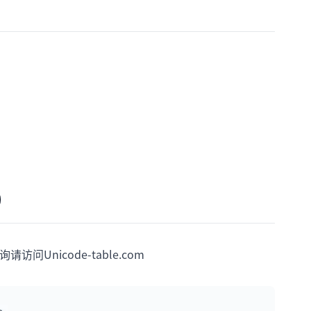
）
访问Unicode-table.com