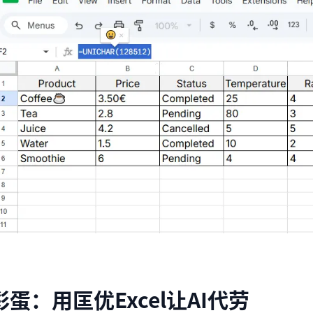
彩蛋：用匡优Excel让AI代劳