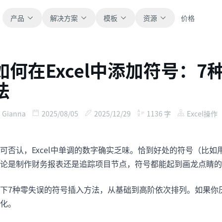
产品
解决方案
模板
资源
价格
如何在Excel中添加符号：
全部
博客
法
浏览全部可直接使用的表格模板。
获取产品更新、案例和工作流灵感。
财务
新手指南
Gianna
2025/08/05
2025/12/29
1136
字
Excel操作
覆盖预算、预测、报表和财务分析。
面向真实表格工作的分步教程。
可否认，Excel中单调的数字确实乏味。恰到好处的符号（比
运营
帮助文档
用于跟踪流程、协作、计划与执行。
查看产品文档、配置和使用说明。
论是制作财务报表还是追踪项目节点，符号都能起到画龙点睛的
下7种零失误的符号插入方法，从基础到高阶依次排列。如果你厌
销售
提示词库
支持销售管道、目标、预测和营收跟踪。
用于分析、报表和清洗的实用提示词。
化。