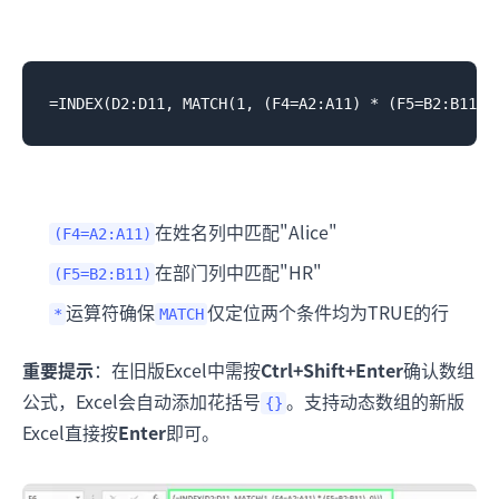
在姓名列中匹配"Alice"
(F4=A2:A11)
在部门列中匹配"HR"
(F5=B2:B11)
运算符确保
仅定位两个条件均为TRUE的行
*
MATCH
重要提示
：在旧版Excel中需按
Ctrl+Shift+Enter
确认数组
公式，Excel会自动添加花括号
。支持动态数组的新版
{}
Excel直接按
Enter
即可。