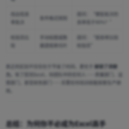
找出低良
提问：“哪些批次的
条件格式规则
率批次
良率低于90%？”
检验员比
手动绘图或数
提问：“按良率比较
较
据透视表切片
检验员”
真正的区别不仅仅在于节省了时间，更在于
解锁了洞察
力
。有了匡优Excel，你团队中的任何人——质量部门、运
营部门，甚至财务部门——无需任何培训就能探索生产绩
效。
总结：为何你不必成为Excel高手