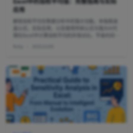
Excel中的加权平均值：完整指南与实际
应用
解锁加权平均在数据分析中的强大功能。本指南涵
盖公式、实际应用，以及使用传统公式与强大AI代
理在Excel中计算加权平均的并排对比。节省时间，
减少错误。
Ruby
•
2025/12/05