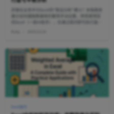
厌倦在业务中与Excel的"假设分析"搏斗？本指南将
展示如何摆脱数据表的繁琐手动设置，转而使用匡
优Excel（一款AI助手），仅通过提问即可执行盈亏
平衡分析。
Ruby
•
2025/12/16
Excel技巧