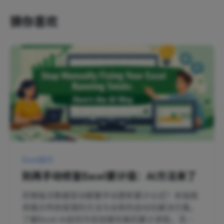
猜你喜欢
Excel技巧
别再手动修复Excel累计值：AI方法来了
厌倦每次数据变动都要手动更新累计公式？本指南
将展示传统易错的方法与全新的自动化解决方案。
了解Excel AI如何为您创建完美的累计求和，无需