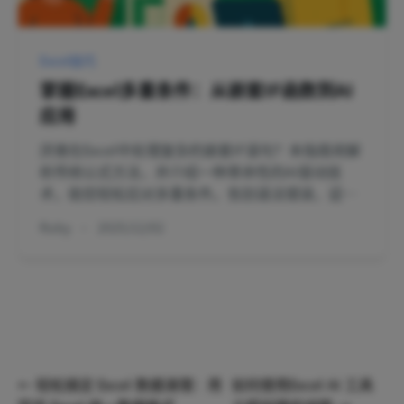
Excel技巧
掌握Excel多重条件：从嵌套IF函数到AI
应用
厌倦在Excel中处理复杂的嵌套IF语句？本指南将解
析传统公式方法，并介绍一种革命性的AI驱动技
术，助您轻松应对多重条件。告别语法错误，迎接
高效数据分析。
Ruby
•
2025/12/02
←
轻松搞定 Excel 数据清理：用
如何使用Excel AI 工具