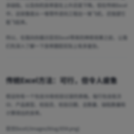
多缺陷，以及你的良率是在上升还是下降。但在传统Excel
中，这就像是从一堆零件逆向工程出一架飞机，还指望它
能飞起来。
所以，在我向你展示匡优Excel带来的神奇效果之前，让我
们先深入了解一下良率跟踪实际上有多复杂。
传统Excel方法：可行，但令人疲惫
假设你有一个包含30条检验记录的表格。每行包含批次
ID、产品类型、检验员、检验日期、总数量、缺陷数量和
计算得出的良率。
匡优Excel(/images/blog/654.png)