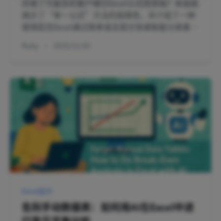
厌倦了为复杂的客户细分Excel公式而烦恼？本指南
揭示了“单一公式”方法的局限性，并介绍了一种
使用匡优Excel通过简单语言提示快速智能分类客户
的新方法。
Ruby
•
2025/12/18
Excel技巧
告别手动数据表：如何用AI在Excel中进
行盈亏平衡分析