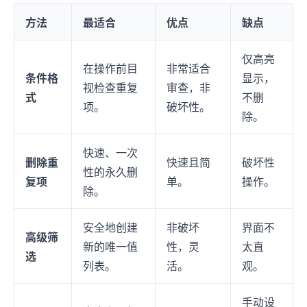
方法
最适合
优点
缺点
仅高亮
在操作前目
非常适合
条件格
显示，
视检查重复
审查，非
式
不删
项。
破坏性。
除。
快速、一次
删除重
快速且简
破坏性
性的永久删
复项
单。
操作。
除。
安全地创建
非破坏
界面不
高级筛
新的唯一值
性，灵
太直
选
列表。
活。
观。
手动设