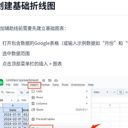
创建基础折线图
项目
快速入门
管理里程碑、负责人、交付和进度。
帮助新用户和团队快速上手。
分析
加辅助线前需要先建立基础图表：
用于看板、KPI复盘和经营分析。
打开包含数据的Google表格（或输入示例数据如“月份”和
选中数据范围
点击顶部菜单栏的插入 > 图表