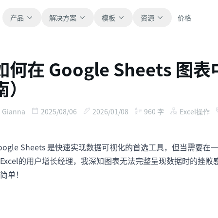
产品
解决方案
模板
资源
价格
如何在 Google Sheets
全部
博客
南）
浏览全部可直接使用的表格模板。
获取产品更新、案例和工作流灵感。
财务
新手指南
Gianna
2025/08/06
2026/01/08
960
字
Excel操作
覆盖预算、预测、报表和财务分析。
面向真实表格工作的分步教程。
oogle Sheets 是快速实现数据可视化的首选工具，但当
运营
帮助文档
用于跟踪流程、协作、计划与执行。
查看产品文档、配置和使用说明。
Excel的用户增长经理，我深知图表无法完整呈现数据时的挫
简单！
销售
提示词库
支持销售管道、目标、预测和营收跟踪。
用于分析、报表和清洗的实用提示词。