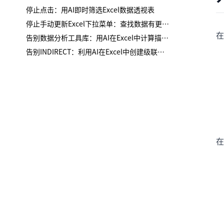
停止点击：用AI即时筛选Excel数据透视表
停止手动更新Excel下拉菜单：查找数据有更智能的方法
在
告别数据分析工具库：用AI在Excel中计算描述性统计
告别INDIRECT：利用AI在Excel中创建级联下拉列表
在